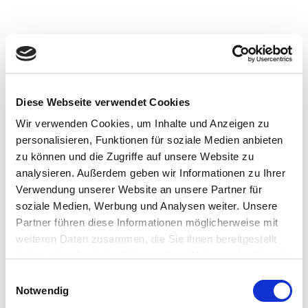
Start
Identität
Galerie
Bilder
Videos
Projekt
Schwebebahn
Diese Webseite verwendet Cookies
ControlCube
Werkstatt
Wir verwenden Cookies, um Inhalte und Anzeigen zu
Software und Entwicklung
personalisieren, Funktionen für soziale Medien anbieten
Elektronik und Löten
zu können und die Zugriffe auf unsere Website zu
Produktion und Montage
Kontakt
Impressum
analysieren. Außerdem geben wir Informationen zu Ihrer
Verwendung unserer Website an unsere Partner für
soziale Medien, Werbung und Analysen weiter. Unsere
Partner führen diese Informationen möglicherweise mit
weiteren Daten zusammen, die Sie ihnen bereitgestellt
haben oder die sie im Rahmen Ihrer Nutzung der Dienste
gesammelt haben.
Einwilligungsauswahl
Notwendig
Prototyp Testfahrten
Einbau der Kuge