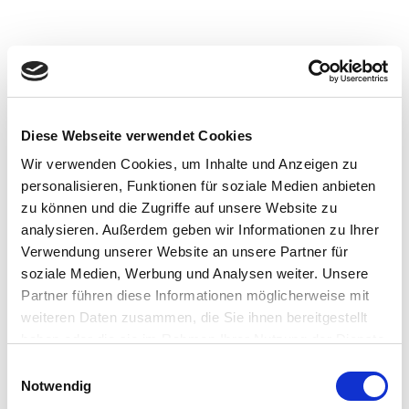
Coroplast
Start
Identität
Galerie
Bilder
Videos
Projekt
Schwebebahn
Diese Webseite verwendet Cookies
ControlCube
Werkstatt
Wir verwenden Cookies, um Inhalte und Anzeigen zu
Software und Entwicklung
personalisieren, Funktionen für soziale Medien anbieten
Elektronik und Löten
zu können und die Zugriffe auf unsere Website zu
Produktion und Montage
Kontakt
Impressum
analysieren. Außerdem geben wir Informationen zu Ihrer
Verwendung unserer Website an unsere Partner für
soziale Medien, Werbung und Analysen weiter. Unsere
Partner führen diese Informationen möglicherweise mit
weiteren Daten zusammen, die Sie ihnen bereitgestellt
haben oder die sie im Rahmen Ihrer Nutzung der Dienste
gesammelt haben.
Einwilligungsauswahl
Notwendig